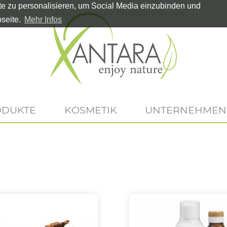
te zu personalisieren, um Social Media einzubinden und
Selbstständiger Teampartner von
seite.
Mehr Infos
ODUKTE
KOSMETIK
UNTERNEHMEN